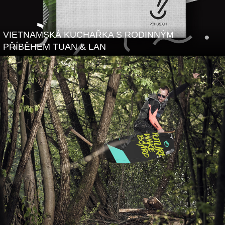
VIETNAMSKÁ KUCHAŘKA S RODINNÝM
PŘÍBĚHEM TUAN & LAN