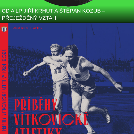
CD A LP JIŘÍ KRHUT A ŠTĚPÁN KOZUB –
PŘEJEŽDĚNÝ VZTAH