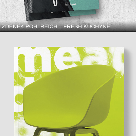
ZDENĚK POHLREICH – FRESH KUCHYNĚ