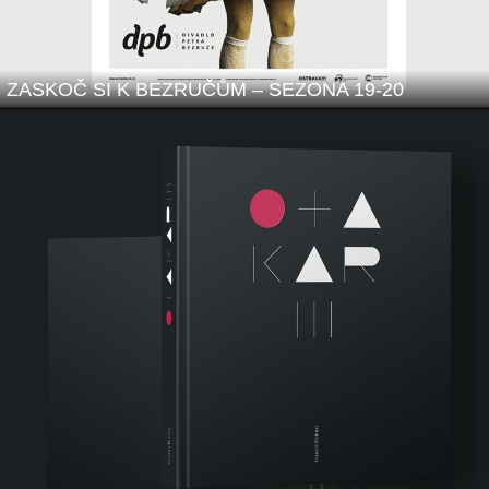
ZASKOČ SI K BEZRUČŮM – SEZONA 19-20