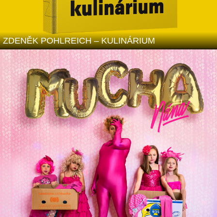
ZDENĚK POHLREICH – KULINÁRIUM