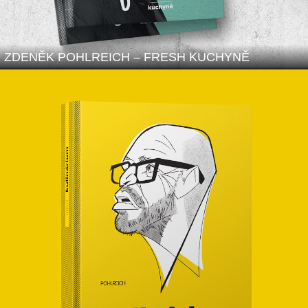
ZDENĚK POHLREICH – FRESH KUCHYNĚ