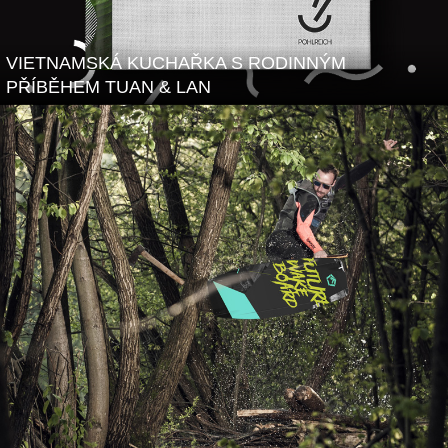
VIETNAMSKÁ KUCHAŘKA S RODINNÝM
PŘÍBĚHEM TUAN & LAN