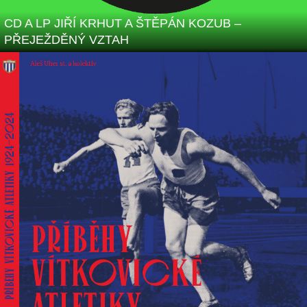
CD A LP JIŘÍ KRHUT A ŠTĚPÁN KOZUB –
PŘEJEŽDĚNÝ VZTAH