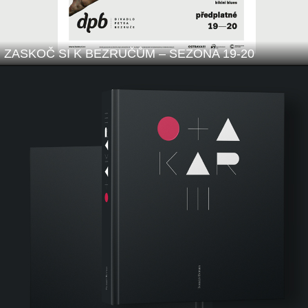
ZASKOČ SI K BEZRUČŮM – SEZONA 19-20